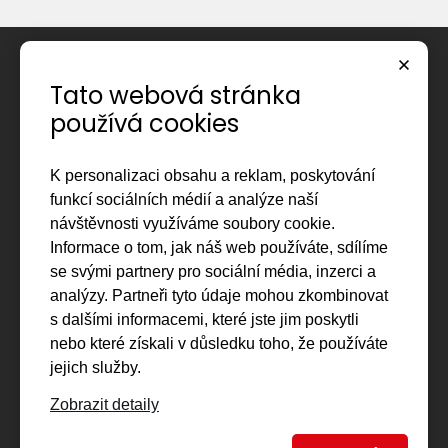
Úvod
Tato webová stránka
O společnosti
používá cookies
Reference
K personalizaci obsahu a reklam, poskytování
Regionální dráhy
funkcí sociálních médií a analýze naší
návštěvnosti využíváme soubory cookie.
Vlečky
Informace o tom, jak náš web používáte, sdílíme
Kontakty
se svými partnery pro sociální média, inzerci a
analýzy. Partneři tyto údaje mohou zkombinovat
Interní sekce
s dalšími informacemi, které jste jim poskytli
nebo které získali v důsledku toho, že používáte
jejich služby.
Zobrazit detaily